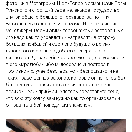
фоточки в **стаграмм. Шеф-Повар с замашками Папы
Римского и строящий свое маленькое государство
внутри общего большого государства, по типу
Ватикана. Бухгалтер - чья-то мама. И неприкаянные
менеджеры. Всеми этими персонажами ресторанных
игр надо как-то управлять и направлять в сторону
больших прибылей и светлого будущего во имя
луноликого и солнцеподобного генерального
директора. Да захлебнется кровью тот, кто усомнится
в его миролюбии, ибо милосердие инвестора в
противном случае безотвратно и беспощадно, и нет
таких нравственных законов, которые он не готов был
бы преступить ради достижения своей поистине
великой цели - прибыли. А теперь представьте себе,
что всю эту кодлу вам нужно как-то организовать и
отправить в бой под единым знаменем.