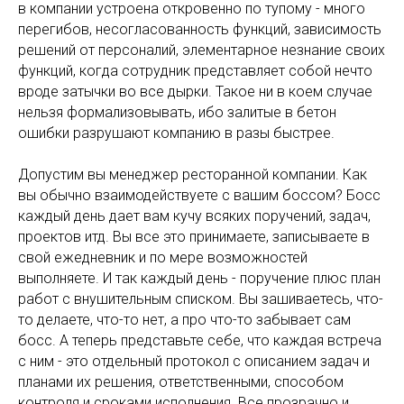
в компании устроена откровенно по тупому - много
перегибов, несогласованность функций, зависимость
решений от персоналий, элементарное незнание своих
функций, когда сотрудник представляет собой нечто
вроде затычки во все дырки. Такое ни в коем случае
нельзя формализовывать, ибо залитые в бетон
ошибки разрушают компанию в разы быстрее.
Допустим вы менеджер ресторанной компании. Как
вы обычно взаимодействуете с вашим боссом? Босс
каждый день дает вам кучу всяких поручений, задач,
проектов итд. Вы все это принимаете, записываете в
свой ежедневник и по мере возможностей
выполняете. И так каждый день - поручение плюс план
работ с внушительным списком. Вы зашиваетесь, что-
то делаете, что-то нет, а про что-то забывает сам
босс. А теперь представьте себе, что каждая встреча
с ним - это отдельный протокол с описанием задач и
планами их решения, ответственными, способом
контроля и сроками исполнения. Все прозрачно и