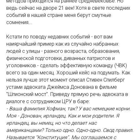
методов приходится на раннее средневековье. Но
ведь сейчас на дворе 21 век! Хотя в свете последних
событий в нашей стране меня берут смутные
сомнения...
Кстати по поводу недавних событий - вот вам
наиярчайший пример как из случайно набранных
людей с улицы - разного возраста, образования,
физической подготовки, диванных патриотов и
уголовников - сделать эффективную команду (ЧВК)
всего за один месяц. Хороший кейс на подумать. Как
нельзя лучше этот момент описал Стивен Спилберг
устами адвоката Джеймса Донована в фильме
"Шпионский мост". Приведу прямую речь адвоката в
диалоге с сотрудником ЦРУ в баре:
- Ваша фамилия Хофман, так? У вас немецкие корни.
Моя - Донован, ирландец. Как и мои родители. Я
ирландец, вы немец, но что делает нас
американцами? Только одно. Одно-одно. Свод правил.
Называется "Конституция". Мы соглашаемся с