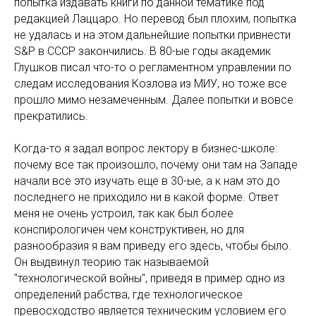
попытка издавать книги по данной тематике под
редакцией Лаццаро. Но перевод был плохим, попытка
не удалась и на этом дальнейшие попытки привнести
S&P в СССР закончились. В 80-ые годы академик
Глушков писал что-то о регламентном управлении по
следам исследования Козлова из МИУ, но тоже все
прошло мимо незамеченным. Далее попытки и вовсе
прекратились.
Когда-то я задал вопрос лектору в бизнес-школе:
почему все так произошло, почему они там на Западе
начали все это изучать еще в 30-ые, а к нам это до
последнего не приходило ни в какой форме. Ответ
меня не очень устроил, так как был более
конспирологичен чем конструктивен, но для
разнообразия я вам приведу его здесь, чтобы было.
Он выдвинул теорию так называемой
"технологической войны", приведя в пример одно из
определений рабства, где технологическое
превосходство является техническим условием его