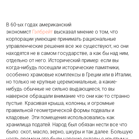
В 60-ых годах американский
экономист
Гэлбрейт
высказал мнение о том, что
корпорации умеющие принимать рациональные
управленческие решения все же существуют, но они
находятся не в самом государстве, а как бы над ним,
отдельно от него. Исторический пример: если вы
когда-нибудь посещали исторические памятники,
особенно храмовые комплексы в Греции или в Италии,
но только не крупные церемониальные, а какие-
нибудь обычные не сильно выдающиеся, то вы
наверное обращали внимание что они как-то странно
пустые. Красивая крыша, колонны, и огромные
правильной геометрической формы подвалы и
кладовые. Эти помещения использовались как
хранилища податей. Народ был обязан нести все что
было: скот, масло, зерно, шкуры и так далее. Большую
часть времени это были царские склады с изьятым у