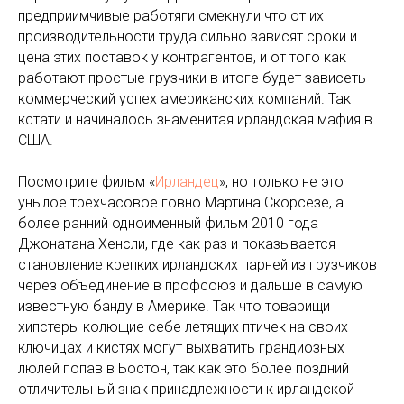
предприимчивые работяги смекнули что от их
производительности труда сильно зависят сроки и
цена этих поставок у контрагентов, и от того как
работают простые грузчики в итоге будет зависеть
коммерческий успех американских компаний. Так
кстати и начиналось знаменитая ирландская мафия в
США.
Посмотрите фильм «
Ирландец
», но только не это
унылое трёхчасовое говно Мартина Скорсезе, а
более ранний одноименный фильм 2010 года
Джонатана Хенсли, где как раз и показывается
становление крепких ирландских парней из грузчиков
через объединение в профсоюз и дальше в самую
известную банду в Америке. Так что товарищи
хипстеры колющие себе летящих птичек на своих
ключицах и кистях могут выхватить грандиозных
люлей попав в Бостон, так как это более поздний
отличительный знак принадлежности к ирландской