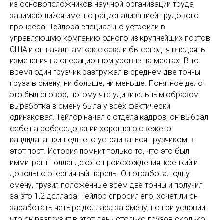
из основоположников научной организации труда,
занимающийся именно рационализацией трудового
процесса. Тейлора специально устроили в
управляющую компанию одного из крупнейших портов
США и он начал там как сказали бы сегодня внедрять
изменения на операционном уровне на местах. В то
время один грузчик разгружал в среднем две тонны
груза в смену, ни больше, ни меньше. Понятное дело -
это был сговор, потому что удивительным образом
выработка в смену была у всех фактически
одинаковая. Тейлор начал с отдела кадров, он выбрал
себе на собеседовании хорошего свежего
кандидата пришедшего устраиваться грузчиком в
этот порт. История помнит только то, что это был
иммигрант голландского происхождения, крепкий и
довольно энергичный парень. Он отработал одну
смену, грузил положенные всем две тонны и получил
за это 1,2 доллара. Тейлор спросил его, хочет ли он
заработать четыре доллара за смену, но при условии
что он разгрузит в этот день столько грузов сколько