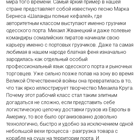
мира того времени. Самый яркий пример в нашей
стране представляет собой известную песню Марка
Бернеса «Шаланды полные кефалей», где
авторитетным классом выступают именно грузчики
одесского порта. Михаил Жванецкий и даже полевые
командиры сомалийских пиратов начинали свою
карьеру именно с портовых грузчиков. Даже та самая
любимая в нашем народе блатная феня изначально
зародилась как отдельный особый
профессиональный язык одесского порта и рыночных
торговцев. Уже сильно позже попав на зону во время
Великой Отечественной войны она превратилась в то,
что так ярко иллюстрирует творчество Михаила Круга.
Почему этот рабочий класс стал таким элитным
догадаться не сложно, если представить себе
логистическую цепочку доставки грузов из Европы в
Америку, то все было организованно довольно
технологично, быстро и удобно за исключением одной
небольшой вехи процесса - разгрузка товара с
корабля на сушу на территории порта. И