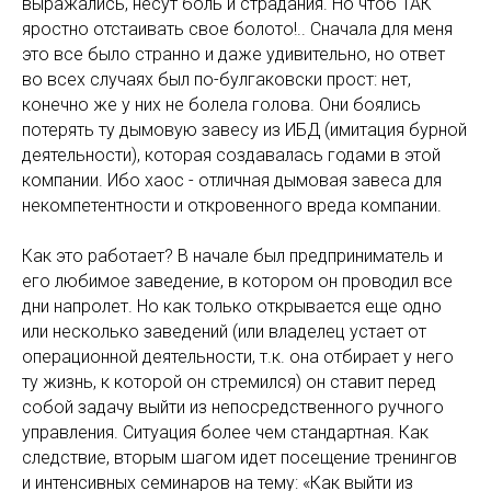
выражались, несут боль и страдания. Но чтоб ТАК
яростно отстаивать свое болото!.. Сначала для меня
это все было странно и даже удивительно, но ответ
во всех случаях был по-булгаковски прост: нет,
конечно же у них не болела голова. Они боялись
потерять ту дымовую завесу из ИБД (имитация бурной
деятельности), которая создавалась годами в этой
компании. Ибо хаос - отличная дымовая завеса для
некомпетентности и откровенного вреда компании.
Как это работает? В начале был предприниматель и
его любимое заведение, в котором он проводил все
дни напролет. Но как только открывается еще одно
или несколько заведений (или владелец устает от
операционной деятельности, т.к. она отбирает у него
ту жизнь, к которой он стремился) он ставит перед
собой задачу выйти из непосредственного ручного
управления. Ситуация более чем стандартная. Как
следствие, вторым шагом идет посещение тренингов
и интенсивных семинаров на тему: «Как выйти из