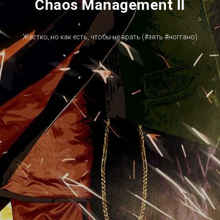
Chaos Management II
Жестко, но как есть, чтобы не врать (#зять #ноггано)