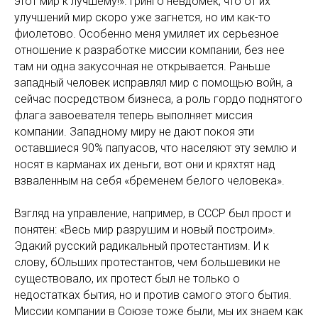
этот мир к лучшему!». Гринго невдомек, что от их
улучшений мир скоро уже загнется, но им как-то
фиолетово. Особенно меня умиляет их серьезное
отношение к разработке миссии компании, без нее
там ни одна закусочная не открывается. Раньше
западный человек исправлял мир с помощью войн, а
сейчас посредством бизнеса, а роль гордо поднятого
флага завоевателя теперь выполняет миссия
компании. Западному миру не дают покоя эти
оставшиеся 90% папуасов, что населяют эту землю и
носят в карманах их деньги, вот они и кряхтят над
взваленным на себя «бременем белого человека».
Взгляд на управление, например, в СССР был прост и
понятен: «Весь мир разрушим и новый построим».
Эдакий русский радикальный протестантизм. И к
слову, бОльших протестантов, чем большевики не
существовало, их протест был не только о
недостатках бытия, но и против самого этого бытия.
Миссии компании в Союзе тоже были, мы их знаем как