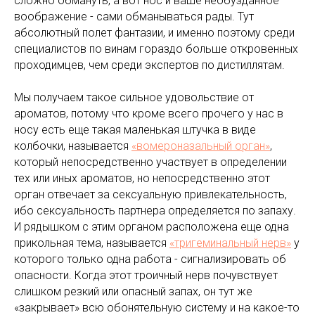
сложно обмануть, а вот нос и ваше необузданное
воображение - сами обманываться рады. Тут
абсолютный полет фантазии, и именно поэтому среди
специалистов по винам гораздо больше откровенных
проходимцев, чем среди экспертов по дистиллятам.
Мы получаем такое сильное удовольствие от
ароматов, потому что кроме всего прочего у нас в
носу есть еще такая маленькая штучка в виде
колбочки, называется
«вомероназальный орган»
,
который непосредственно участвует в определении
тех или иных ароматов, но непосредственно этот
орган отвечает за сексуальную привлекательность,
ибо сексуальность партнера определяется по запаху.
И рядышком с этим органом расположена еще одна
прикольная тема, называется
«тригеминальный нерв»
у
которого только одна работа - сигнализировать об
опасности. Когда этот троичный нерв почувствует
слишком резкий или опасный запах, он тут же
«закрывает» всю обонятельную систему и на какое-то