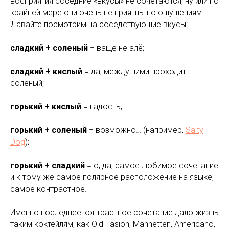
восприятия соседние «вкусы» не сочетаются, ну или по
крайней мере они очень не приятны по ощущениям.
Давайте посмотрим на соседствующие вкусы:
сладкий + соленый
= ваще не алё;
сладкий + кислый
= да, между ними проходит
соленый;
горький + кислый
= гадость;
горький + соленый
= возможно… (например,
Salty
Dog
);
горький + сладкий
= о, да, самое любимое сочетание
и к тому же самое полярное расположение на языке,
самое контрастное.
Именно последнее контрастное сочетание дало жизнь
таким коктейлям, как Old Fasion, Manhetten, Americano,