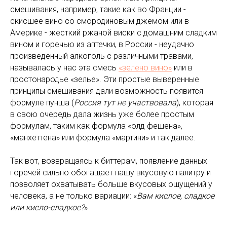
смешивания, например, такие как во Франции -
скисшее вино со смородиновым джемом или в
Америке - жесткий ржаной виски с домашним сладким
вином и горечью из аптечки, в России - неудачно
произведенный алкоголь с различными травами,
называлась у нас эта смесь
«зелено вино»
или в
простонародье «зелье». Эти простые выверенные
принципы смешивания дали возможность появится
формуле пунша (
Россия тут не участвовала
), которая
в свою очередь дала жизнь уже более простым
формулам, таким как формула «олд фешена»,
«манхеттена» или формула «мартини» и так далее.
Так вот, возвращаясь к биттерам, появление данных
горечей сильно обогащает нашу вкусовую палитру и
позволяет охватывать больше вкусовых ощущений у
человека, а не только вариации: «
Вам кислое, сладкое
или кисло-сладкое?
»