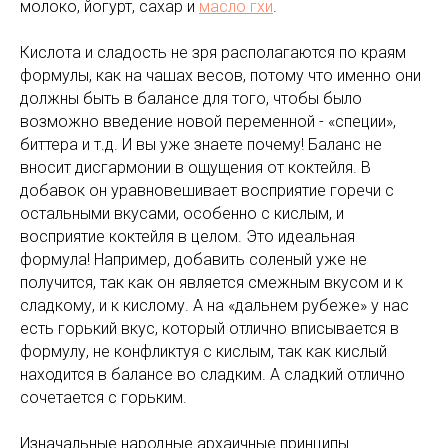
молоко, йогурт, сахар и
масло гхи
.
Кислота и сладость не зря располагаются по краям
формулы, как на чашах весов, потому что именно они
должны быть в балансе для того, чтобы было
возможно введение новой переменной - «специи»,
биттера и т.д. И вы уже знаете почему! Баланс не
вносит дисгармонии в ощущения от коктейля. В
добавок он уравновешивает восприятие горечи с
остальными вкусами, особенно с кислым, и
восприятие коктейля в целом. Это идеальная
формула! Например, добавить соленый уже не
получится, так как он является смежным вкусом и к
сладкому, и к кислому. А на «дальнем рубеже» у нас
есть горький вкус, который отлично вписывается в
формулу, не конфликтуя с кислым, так как кислый
находится в балансе во сладким. А сладкий отлично
сочетается с горьким.
Изначальные народные архаичные принципы