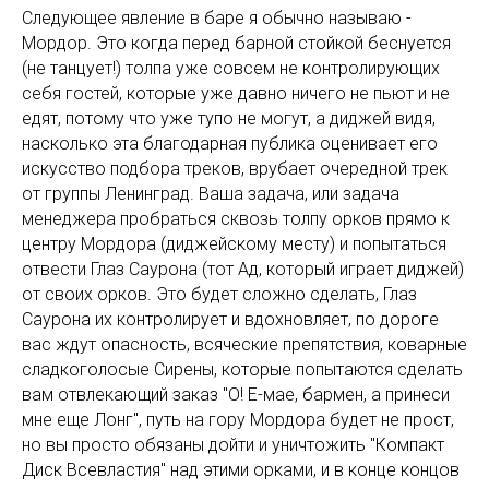
Следующее явление в баре я обычно называю -
Мордор. Это когда перед барной стойкой беснуется
(не танцует!) толпа уже совсем не контролирующих
себя гостей, которые уже давно ничего не пьют и не
едят, потому что уже тупо не могут, а диджей видя,
насколько эта благодарная публика оценивает его
искусство подбора треков, врубает очередной трек
от группы Ленинград. Ваша задача, или задача
менеджера пробраться сквозь толпу орков прямо к
центру Мордора (диджейскому месту) и попытаться
отвести Глаз Саурона (тот Ад, который играет диджей)
от своих орков. Это будет сложно сделать, Глаз
Саурона их контролирует и вдохновляет, по дороге
вас ждут опасность, всяческие препятствия, коварные
сладкоголосые Сирены, которые попытаются сделать
вам отвлекающий заказ "О! Е-мае, бармен, а принеси
мне еще Лонг", путь на гору Мордора будет не прост,
но вы просто обязаны дойти и уничтожить "Компакт
Диск Всевластия" над этими орками, и в конце концов