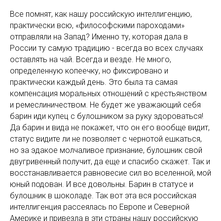
Все помнят, как нашу российскую интеллигенцию,
практически всю, «философскими пароходами»
отправляли на Запад? Именно ту, которая дала в
России ту самую традицию - всегда во всех случаях
оставлять на чай. Всегда и везде. Не много,
определенную копеечку, но фиксировано и
практически каждый день. Это была та самая
компенсация моральных отношений с крестьянством
и ремеслиничеством. Не будет же уважающий себя
барин иди купец с булошником за руку здороваться!
Да барин и вида не покажет, что он его вообще видит,
статус видите ли не позволяет с чернотой ешкаться,
но за эдакое молчаливое признание, булошник свой
двугривенный получит, да еще и спасибо скажет. Так и
восстанавливается равновесие сил во вселенной, мой
юный подован. И все довольны. Барин в статусе и
булошник в шоколаде. Так вот эта вся российская
интеллигенция рассеялась по Европе и Северной
Америке и привезла в эти страны нашу российскую