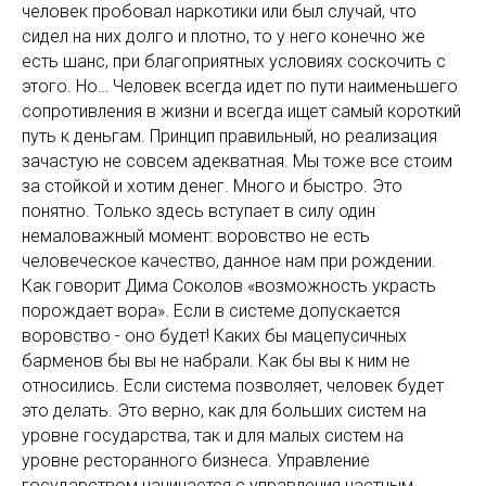
человек пробовал наркотики или был случай, что
сидел на них долго и плотно, то у него конечно же
есть шанс, при благоприятных условиях соскочить с
этого. Но… Человек всегда идет по пути наименьшего
сопротивления в жизни и всегда ищет самый короткий
путь к деньгам. Принцип правильный, но реализация
зачастую не совсем адекватная. Мы тоже все стоим
за стойкой и хотим денег. Много и быстро. Это
понятно. Только здесь вступает в силу один
немаловажный момент: воровство не есть
человеческое качество, данное нам при рождении.
Как говорит Дима Соколов «возможность украсть
порождает вора». Если в системе допускается
воровство - оно будет! Каких бы мацепусичных
барменов бы вы не набрали. Как бы вы к ним не
относились. Если система позволяет, человек будет
это делать. Это верно, как для больших систем на
уровне государства, так и для малых систем на
уровне ресторанного бизнеса. Управление
государством начинается с управления частным